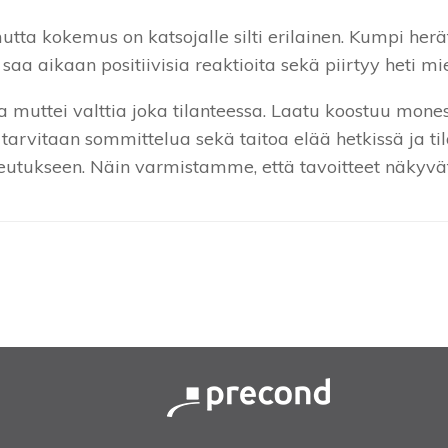
tta kokemus on katsojalle silti erilainen. Kumpi her
saa aikaan positiivisia reaktioita sekä piirtyy heti mi
muttei valttia joka tilanteessa. Laatu koostuu mones
i tarvitaan sommittelua sekä taitoa elää hetkissä ja t
tukseen. Näin varmistamme, että tavoitteet näkyvät