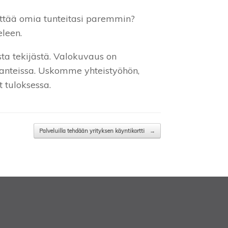
ättää omia tunteitasi paremmin?
eleen.
ta tekijästä. Valokuvaus on
ilanteissa. Uskomme yhteistyöhön,
 tuloksessa.
Palveluilla tehdään yrityksen käyntikortti
→