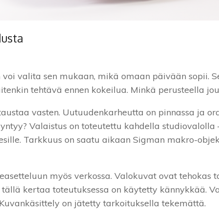
dusta
n voi valita sen mukaan, mikä omaan päivään sopii. S
uitenkin tehtävä ennen kokeilua. Minkä perusteella jou
sta taustaa vasten. Uutuudenkarheutta on pinnassa ja 
yntyy? Valaistus on toteutettu kahdella studiovalolla
 esille. Tarkkuus on saatu aikaan Sigman makro-objekt
leasetteluun myös verkossa. Valokuvat ovat tehokas t
 tällä kertaa toteutuksessa on käytetty kännykkää. V
vankäsittely on jätetty tarkoituksella tekemättä.