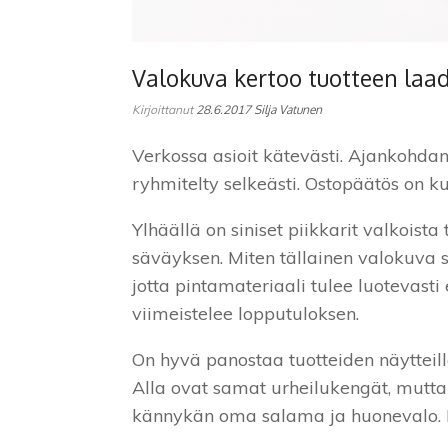
Valokuva kertoo tuotteen laa
Kirjoittanut
28.6.2017
Silja Vatunen
Verkossa asioit kätevästi. Ajankohda
ryhmitelty selkeästi. Ostopäätös on k
Ylhäällä on siniset piikkarit valkoi
säväyksen. Miten tällainen valokuva s
jotta pintamateriaali tulee luotevasti
viimeistelee lopputuloksen.
On hyvä panostaa tuotteiden näytteil
Alla ovat samat urheilukengät, mutta
kännykän oma salama ja huonevalo. Ku