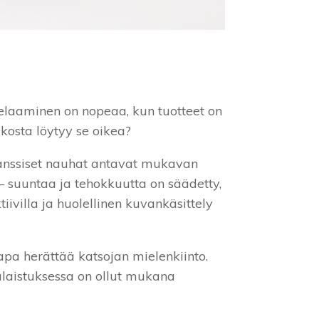
elaaminen on nopeaa, kun tuotteet on
kosta löytyy se oikea?
oranssiset nauhat antavat mukavan
 – suuntaa ja tehokkuutta on säädetty,
iivilla ja huolellinen kuvankäsittely
apa herättää katsojan mielenkiinto.
alaistuksessa on ollut mukana