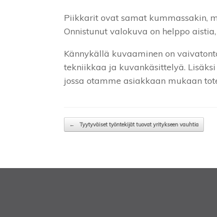
Piikkarit ovat samat kummassakin, mu
Onnistunut valokuva on helppo aistia, 
Kännykällä kuvaaminen on vaivatonta 
tekniikkaa ja kuvankäsittelyä. Lisäks
jossa otamme asiakkaan mukaan toteu
Post navigation
←
Tyytyväiset työntekijät tuovat yritykseen vauhtia