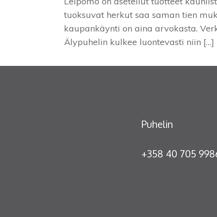
Leipomo on asetellut tuotteet kauniist
tuoksuvat herkut saa saman tien muka
kaupankäynti on aina arvokasta. Verkk
Älypuhelin kulkee luontevasti niin […]
Puhelin
+358 40 705 