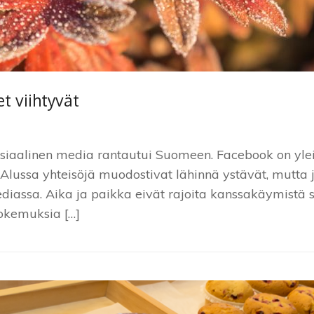
t viihtyvät
siaalinen media rantautui Suomeen. Facebook on yleis
 Alussa yhteisöjä muodostivat lähinnä ystävät, mutt
ediassa. Aika ja paikka eivät rajoita kanssakäymistä 
Kokemuksia […]