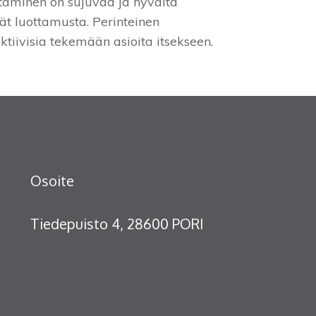
Ostaminen on sujuvaa ja hyvältä
ät luottamusta. Perinteinen
tiivisia tekemään asioita itsekseen.
Osoite
Tiedepuisto 4, 28600 PORI