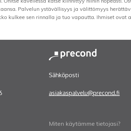
i. Ohitse kävellessä katse kiinnittyy niihin nopeasti. 
ansa. Palvelun ystävällisyys ja välittömyys herättäv
o kulkee sen rinnalla ja tuo vapautta. Ihmiset ovat ak
Sähköposti
9986
asiakaspalvelu@precond.fi
Miten käytämme tietojasi?