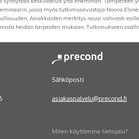
ja synnyttää keskustelua yhä enemmän. Tampereen ylio
-seminaarin, jossa myös tutkimusavustaja Noora Elonen 
llisuuden. Asiakkaiden merkitys nousi vahvasti esille
mista heidän tarpeiden mukaan. Tutkimukseen osallist
Sähköposti
9986
asiakaspalvelu@precond.fi
Miten käytämme tietojasi?