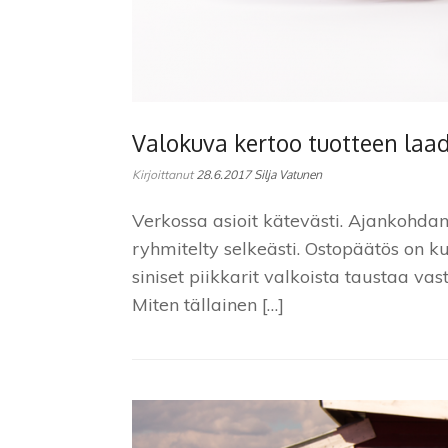
Valokuva kertoo tuotteen laa
Kirjoittanut
28.6.2017
Silja Vatunen
Verkossa asioit kätevästi. Ajankohda
ryhmitelty selkeästi. Ostopäätös on k
siniset piikkarit valkoista taustaa 
Miten tällainen […]