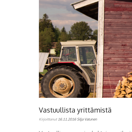
Vastuullista yrittämistä
Kirjoittanut
16.11.2016
Silja Vatunen