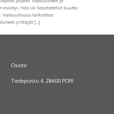
pisto järjesti Vastuullinen ja
esiintyi. Hän oli haastatellut kuutta
. Vastuullisuus tarkoittaa
uneet yrittäjät […]
Osoite
Tiedepuisto 4, 28600 PORI