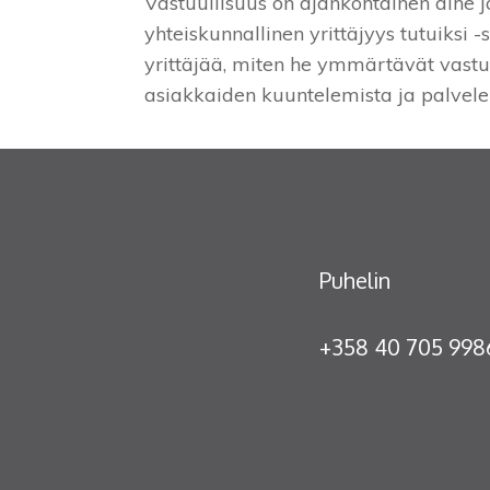
Vastuullisuus on ajankohtainen aihe 
yhteiskunnallinen yrittäjyys tutuiksi 
yrittäjää, miten he ymmärtävät vastuu
asiakkaiden kuuntelemista ja palvele
Puhelin
+358 40 705 