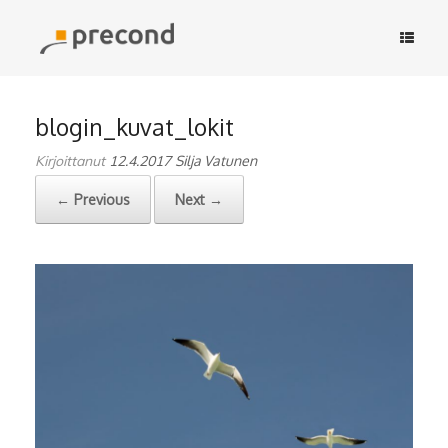
Skip
to
content
blogin_kuvat_lokit
Kirjoittanut
12.4.2017
Silja Vatunen
← Previous
Next →