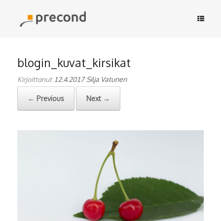
Skip
to
content
blogin_kuvat_kirsikat
Kirjoittanut
12.4.2017
Silja Vatunen
← Previous
Next →