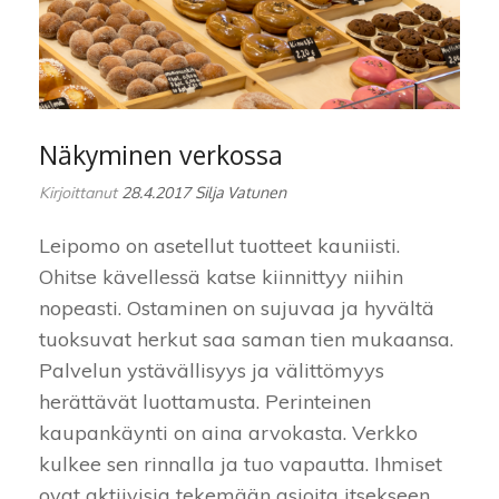
Näkyminen verkossa
Kirjoittanut
28.4.2017
Silja Vatunen
Leipomo on asetellut tuotteet kauniisti.
Ohitse kävellessä katse kiinnittyy niihin
nopeasti. Ostaminen on sujuvaa ja hyvältä
tuoksuvat herkut saa saman tien mukaansa.
Palvelun ystävällisyys ja välittömyys
herättävät luottamusta. Perinteinen
kaupankäynti on aina arvokasta. Verkko
kulkee sen rinnalla ja tuo vapautta. Ihmiset
ovat aktiivisia tekemään asioita itsekseen.