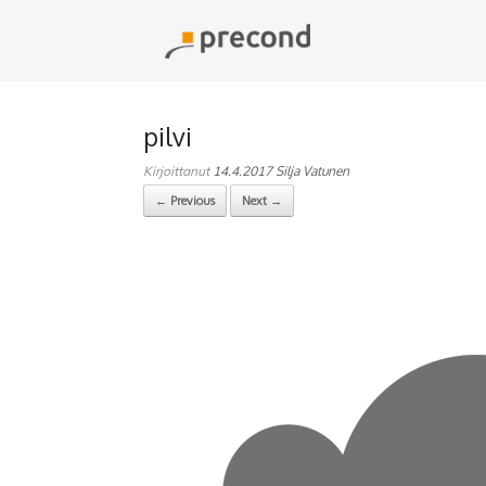
Skip
to
content
pilvi
Kirjoittanut
14.4.2017
Silja Vatunen
← Previous
Next →