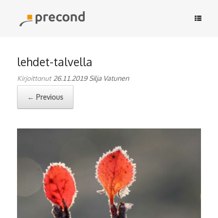
Skip
to
content
lehdet-talvella
Kirjoittanut
26.11.2019
Silja Vatunen
← Previous