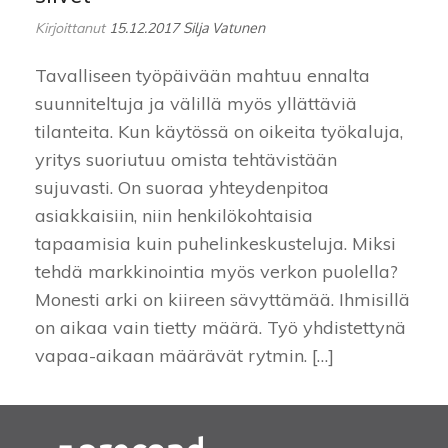
Kirjoittanut
15.12.2017
Silja Vatunen
Tavalliseen työpäivään mahtuu ennalta
suunniteltuja ja välillä myös yllättäviä
tilanteita. Kun käytössä on oikeita työkaluja,
yritys suoriutuu omista tehtävistään
sujuvasti. On suoraa yhteydenpitoa
asiakkaisiin, niin henkilökohtaisia
tapaamisia kuin puhelinkeskusteluja. Miksi
tehdä markkinointia myös verkon puolella?
Monesti arki on kiireen sävyttämää. Ihmisillä
on aikaa vain tietty määrä. Työ yhdistettynä
vapaa-aikaan määrävät rytmin. […]