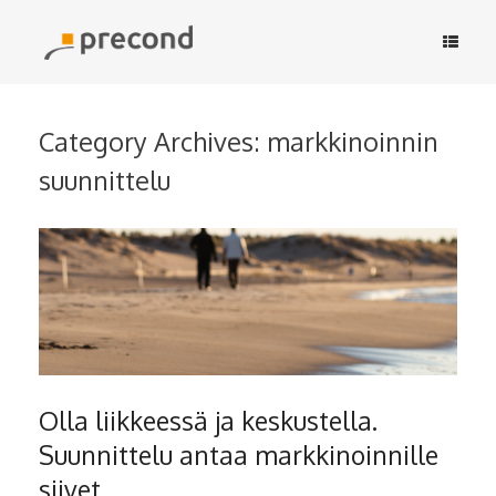
Skip
to
content
Category Archives:
markkinoinnin
suunnittelu
Olla liikkeessä ja keskustella.
Suunnittelu antaa markkinoinnille
siivet